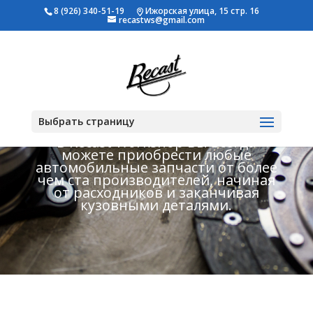
8 (926) 340-51-19
Ижорская улица, 15 стр. 16
recastws@gmail.com
Автозапчасти
Выбрать страницу
В Recast Workshop Вы всегда
можете приобрести любые
автомобильные запчасти от более
чем ста производителей, начиная
от расходников и заканчивая
кузовными деталями.