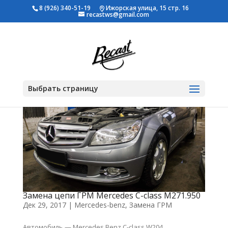
8 (926) 340-51-19
Ижорская улица, 15 стр. 16
recastws@gmail.com
Выбрать страницу
Замена цепи ГРМ Mercedes C-class M271.950
Дек 29, 2017
|
Mercedes-benz
,
Замена ГРМ
Автомобиль — Mercedes Benz C-class W204