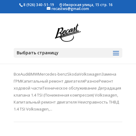
8 (926) 340-51-19
Ижорская улица, 15 стр. 16
recastws@gmail.com
Глобальное техническое обслуживание
Выбрать страницу
BMW E90
Мар 30, 2018
ВсеAudiBMWMercedes-benzSkodaVolkswagenЗамена
ГРМКапитальный ремонт двигателяРазноеРемонт
ходовой частиТехническое обслуживание Деградация
клапана 1.4 TSI (Пониженная компрессия) Volkswagen,
Капитальный ремонт двигателя Неисправность ТНВД
1.4 TSI Volkswagen,...