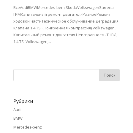
ВсеAudiBMWMercedes-benzSkodaVolkswagenЗамена
ГРМКапитальный ремонт двигателяРазноеРемонт
ходовой частиТехническое обслуживание Деградация
клапана 1.4 TSI (Пониженная компрессия) Volkswagen,
Капитальный ремонт двигателя Неисправность ТНВД
1.4 TSI Volkswagen,...
Рубрики
Audi
BMW
Mercedes-benz