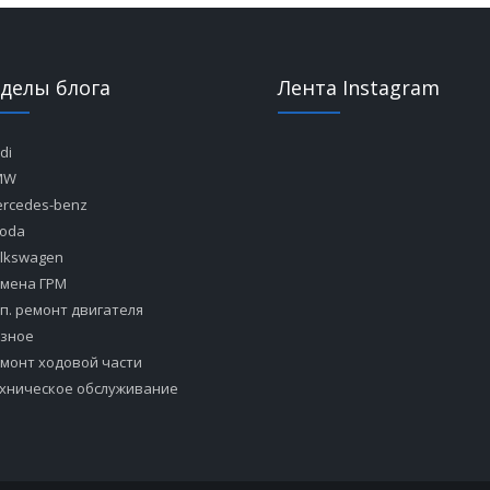
зделы блога
Лента Instagram
di
MW
rcedes-benz
oda
lkswagen
мена ГРМ
п. ремонт двигателя
зное
монт ходовой части
хническое обслуживание