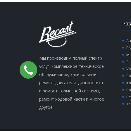
Ра
Au
B
Me
Мы производим полный спектр
Sk
услуг: комплексное техническое
Vo
обслуживание, капитальный
За
ремонт двигателя, диагностика
Ка
Ра
и ремонт тормозной системы,
Ре
ремонт ходовой части и многое
Те
другое.