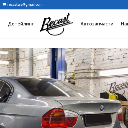
recastws@gmail.com
я
Детейлинг
Автозапчасти
На