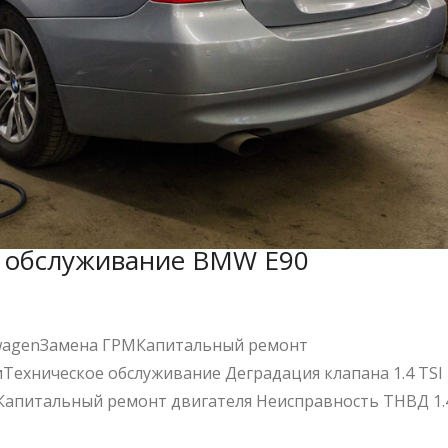
е обслуживание BMW E90
wagenЗамена ГРМКапитальный ремонт
Техническое обслуживание Деградация клапана 1.4 TSI
 Капитальный ремонт двигателя Неисправность ТНВД 1.