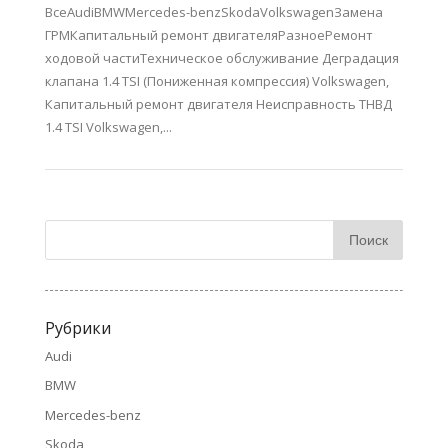
ВсеAudiBMWMercedes-benzSkodaVolkswagenЗамена
ГРМКапитальный ремонт двигателяРазноеРемонт
ходовой частиТехническое обслуживание Деградация
клапана 1.4 TSI (Пониженная компрессия) Volkswagen,
Капитальный ремонт двигателя Неисправность ТНВД
1.4 TSI Volkswagen,...
Рубрики
Audi
BMW
Mercedes-benz
Skoda