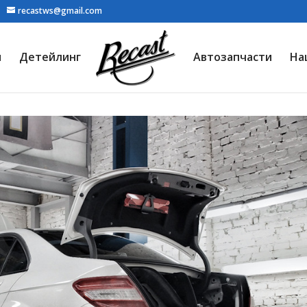
recastws@gmail.com
я
Детейлинг
Автозапчасти
На