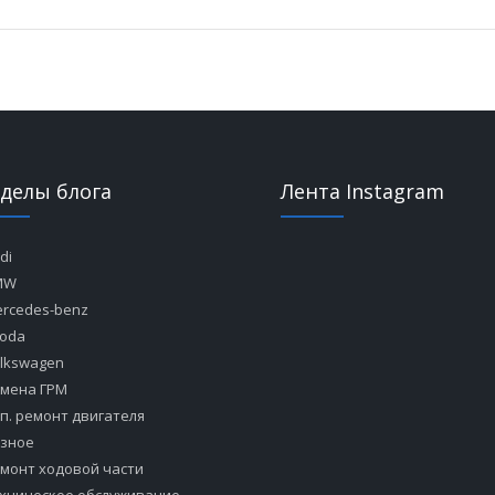
зделы блога
Лента Instagram
di
MW
rcedes-benz
oda
lkswagen
мена ГРМ
п. ремонт двигателя
зное
монт ходовой части
хническое обслуживание