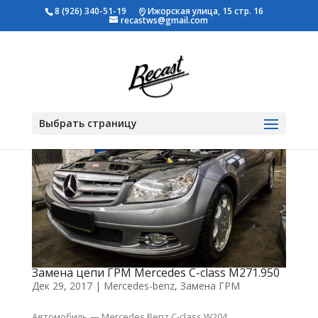
8 (926) 340-51-19
Ижорская улица, 15 стр. 16
recastws@gmail.com
Выбрать страницу
Замена цепи ГРМ Mercedes C-class M271.950
Дек 29, 2017
|
Mercedes-benz
,
Замена ГРМ
Автомобиль — Mercedes Benz C-class W204