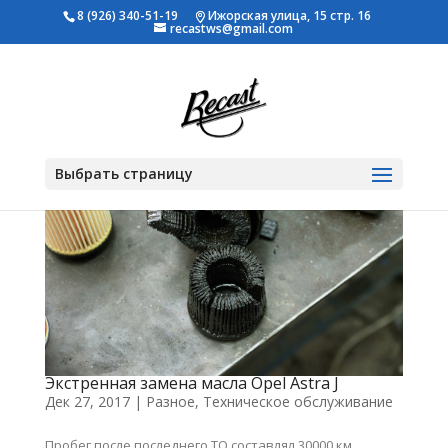
8 (926) 340-51-19
Ижорская улица, 15 стр. 16
recastws@gmail.com
Выбрать страницу
Экстренная замена масла Opel Astra J
Дек 27, 2017
|
Разное
,
Техническое обслуживание
Пробег после последнего ТО составлял 30000 км,