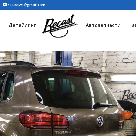
recastws@gmail.com
я
Детейлинг
Автозапчасти
На