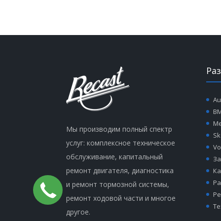
Ра
Au
B
Me
Мы производим полный спектр
Sk
услуг: комплексное техническое
Vo
обслуживание, капитальный
За
ремонт двигателя, диагностика
Ка
Ра
и ремонт тормозной системы,
Ре
ремонт ходовой части и многое
Те
другое.