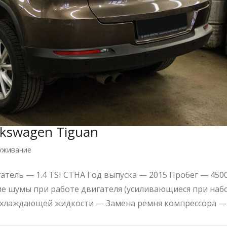
lkswagen Tiguan
уживание
тель — 1.4 TSI CTHA Год выпуска — 2015 Пробег — 450
е шумы при работе двигателя (усиливающиеся при наб
охлаждающей жидкости — Замена ремня компрессора —..