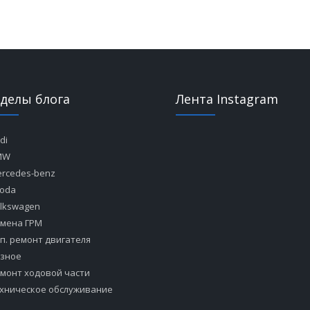
зделы блога
Лента Instagram
di
MW
rcedes-benz
oda
lkswagen
мена ГРМ
п. ремонт двигателя
зное
монт ходовой части
хническое обслуживание