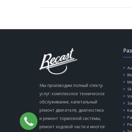
Ра
Au
B
Me
Мы производим полный спектр
Sk
услуг: комплексное техническое
Vo
обслуживание, капитальный
За
ремонт двигателя, диагностика
Ка
Ра
и ремонт тормозной системы,
Ре
ремонт ходовой части и многое
Те