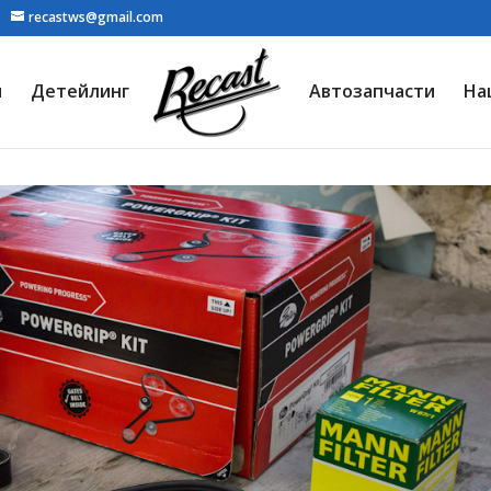
recastws@gmail.com
я
Детейлинг
Автозапчасти
На