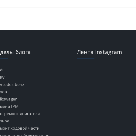
зделы блога
Лента Instagram
di
MW
rcedes-benz
oda
lkswagen
мена ГРМ
п. ремонт двигателя
зное
монт ходовой части
хническое обслуживание