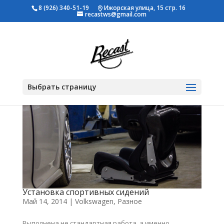
8 (926) 340-51-19
Ижорская улица, 15 стр. 16
recastws@gmail.com
Выбрать страницу
Установка спортивных сидений
Май 14, 2014
|
Volkswagen
,
Разное
Выполнена не стандартная работа, а именно