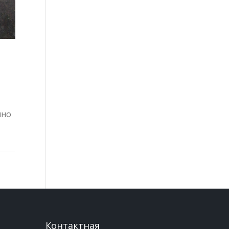
чно
.
Контактная