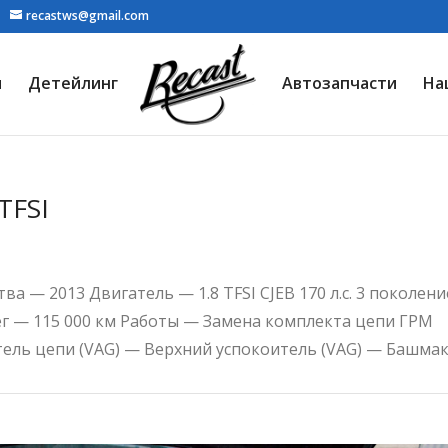
recastws@gmail.com
я
Детейлинг
Автозапчасти
На
TFSI
а — 2013 Двигатель — 1.8 TFSI CJEB 170 л.с. 3 поколени
ег — 115 000 км Работы — Замена комплекта цепи ГРМ
ель цепи (VAG) — Верхний успокоитель (VAG) — Башмак.